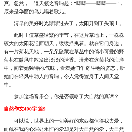
爽。忽然，一道天籁之音响起：“唧唧——唧唧——”，
原来是华丽的鸟儿唱着歌儿。
清早的美好时光渐渐过去了，太阳升到了头顶上。
此时正值草盛话繁的季节，在这片草地上，一株株
硕大的太阳花迎面朝天，缓缓摇曳着。就在它们身边，
有一片菊花天地，一朵朵隐藏在草丛中的俏小可爱的野
菊花在微风中散发出淡淡的清香。漫步在这菊花的海洋
中，闻着她独特的.气味，看着她们争奇斗艳的姿态，听
她们在轻风中动人的音响，令人觉得置身于人间天堂
中。
参加这场音乐会，你是否领略了大自然的真谛？
自然作文400字 篇9
可以说，世界上的一切美好的东西都值得我去爱，
而藏在我内心深处永恒的爱却是对大自然的爱，大自然