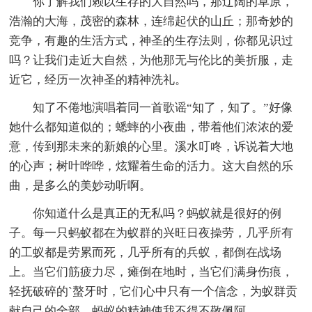
你了解我们赖以生存的大自然吗，那辽阔的草原，
浩瀚的大海，茂密的森林，连绵起伏的山丘；那奇妙的
竞争，有趣的生活方式，神圣的生存法则，你都见识过
吗？让我们走近大自然，为他那无与伦比的美折服，走
近它，经历一次神圣的精神洗礼。
知了不倦地演唱着同一首歌谣“知了，知了。”好像
她什么都知道似的；蟋蟀的小夜曲，带着他们浓浓的爱
意，传到那未来的新娘的心里。溪水叮咚，诉说着大地
的心声；树叶哗哗，炫耀着生命的活力。这大自然的乐
曲，是多么的美妙动听啊。
你知道什么是真正的无私吗？蚂蚁就是很好的例
子。每一只蚂蚁都在为蚁群的兴旺日夜操劳，几乎所有
的工蚁都是劳累而死，几乎所有的兵蚁，都倒在战场
上。当它们筋疲力尽，瘫倒在地时，当它们满身伤痕，
轻抚破碎的`螯牙时，它们心中只有一个信念，为蚁群贡
献自己的全部。蚂蚁的精神使我不得不敬佩阿。