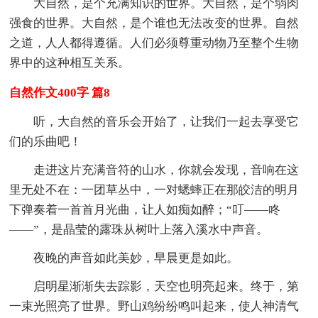
大自然，是个充满知识的世界。大自然，是个弱肉
强食的世界。大自然，是个谁也无法改变的世界。自然
之道，人人都得遵循。人们必须尊重动物乃至整个生物
界中的这种相互关系。
自然作文400字 篇8
听，大自然的音乐会开始了，让我们一起去享受它
们的乐曲吧！
走进这片充满音符的山水，你就会发现，音响在这
里无处不在：一团草丛中，一对蟋蟀正在那皎洁的明月
下弹奏着一首首月光曲，让人如痴如醉；“叮——咚
——”，是晶莹的露珠从树叶上落入溪水中声音。
夜晚的声音如此美妙，早晨更是如此。
启明星渐渐失去踪影，天空也明亮起来。终于，第
一束光照亮了世界。野山鸡纷纷鸣叫起来，使人神清气