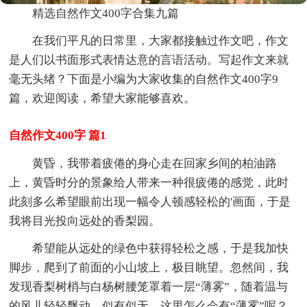
精选自然作文400字合集九篇
在我们平凡的日常里，大家都接触过作文吧，作文
是人们以书面形式表情达意的言语活动。写起作文来就
毫无头绪？下面是小编为大家收集的自然作文400字9
篇，欢迎阅读，希望大家能够喜欢。
自然作文400字 篇1
黄昏，我带着疲倦的身心走在回家乡间的柏油路
上，黄昏时分的景象给人带来一种很疲倦的感觉，此时
此刻多么希望眼前出现一幅令人顿感轻松的'画面，于是
我将目光投向远处的香梨园。
希望能从远处的绿色中获得轻松之感，于是我加快
脚步，爬到了前面的小山坡上，极目眺望。忽然间，我
发现香梨树梢与白杨树腰笼罩着一层“薄雾”，随着温与
的风儿轻轻飘动，似有似无，这里怎么会有“薄雾”呢？