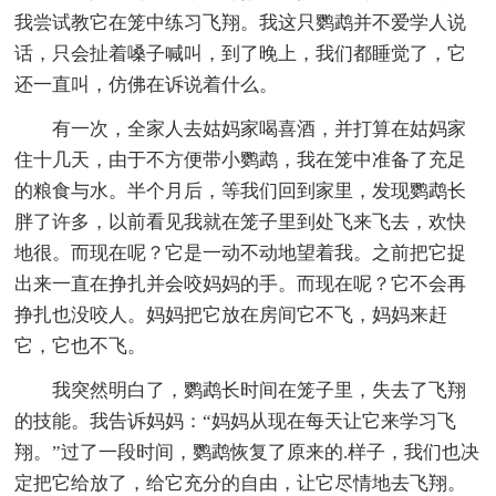
我尝试教它在笼中练习飞翔。我这只鹦鹉并不爱学人说
话，只会扯着嗓子喊叫，到了晚上，我们都睡觉了，它
还一直叫，仿佛在诉说着什么。
有一次，全家人去姑妈家喝喜酒，并打算在姑妈家
住十几天，由于不方便带小鹦鹉，我在笼中准备了充足
的粮食与水。半个月后，等我们回到家里，发现鹦鹉长
胖了许多，以前看见我就在笼子里到处飞来飞去，欢快
地很。而现在呢？它是一动不动地望着我。之前把它捉
出来一直在挣扎并会咬妈妈的手。而现在呢？它不会再
挣扎也没咬人。妈妈把它放在房间它不飞，妈妈来赶
它，它也不飞。
我突然明白了，鹦鹉长时间在笼子里，失去了飞翔
的技能。我告诉妈妈：“妈妈从现在每天让它来学习飞
翔。”过了一段时间，鹦鹉恢复了原来的.样子，我们也决
定把它给放了，给它充分的自由，让它尽情地去飞翔。