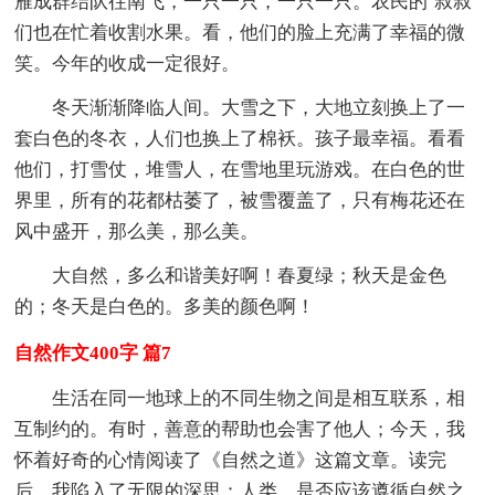
雁成群结队往南飞，一只一只，一只一只。农民的`叔叔
们也在忙着收割水果。看，他们的脸上充满了幸福的微
笑。今年的收成一定很好。
冬天渐渐降临人间。大雪之下，大地立刻换上了一
套白色的冬衣，人们也换上了棉袄。孩子最幸福。看看
他们，打雪仗，堆雪人，在雪地里玩游戏。在白色的世
界里，所有的花都枯萎了，被雪覆盖了，只有梅花还在
风中盛开，那么美，那么美。
大自然，多么和谐美好啊！春夏绿；秋天是金色
的；冬天是白色的。多美的颜色啊！
自然作文400字 篇7
生活在同一地球上的不同生物之间是相互联系，相
互制约的。有时，善意的帮助也会害了他人；今天，我
怀着好奇的心情阅读了《自然之道》这篇文章。读完
后，我陷入了无限的深思：人类，是否应该遵循自然之