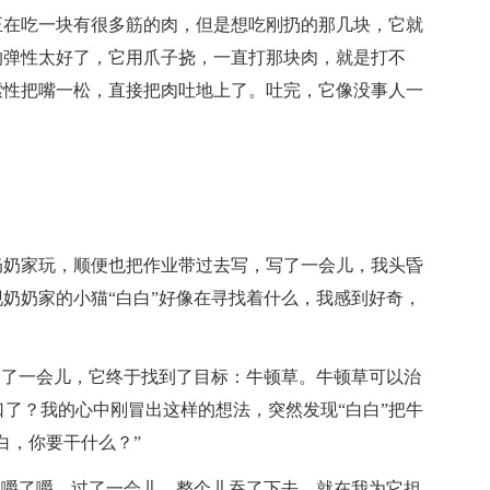
正在吃一块有很多筋的肉，但是想吃刚扔的那几块，它就
的弹性太好了，它用爪子挠，一直打那块肉，就是打不
索性把嘴一松，直接把肉吐地上了。吐完，它像没事人一
奶奶家玩，顺便也把作业带过去写，写了一会儿，我头昏
奶奶家的小猫“白白”好像在寻找着什么，我感到好奇，
过了一会儿，它终于找到了目标：牛顿草。牛顿草可以治
口了？我的心中刚冒出这样的想法，突然发现“白白”把牛
白，你要干什么？”
里嚼了嚼，过了一会儿，整个儿吞了下去，就在我为它担