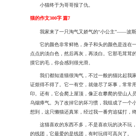
小猫终于为哥哥报了仇。
猫的作文300字 篇7
我家来了一只淘气又娇气的“小公主”——波
它的颜色非常鲜艳，身子和头的颜色是连在一
点点的淡白色，然后再灰，再淡白。它那毛茸茸
摸它的毛，你会感到很光滑。
我们都知道猫很淘气，不过一般的猫比起我家
证烦得不得了。它一有空，就做尽了坏事，常常
印。还有，它会爬上屋顶，像正在攀爬的登山人
乌烟瘴气。为了改掉它的坏习惯，我组成了一个
想到，这只懒猫还真笨，经过我一番穷追猛打，
这猫喜欢的东西不多，不是喜欢玩的决不玩
的线团，它最爱的是线团，有时玩得可高兴了。