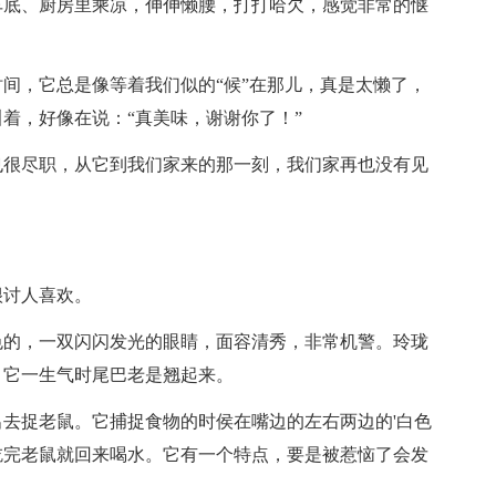
车底、厨房里乘凉，伸伸懒腰，打打哈欠，感觉非常的惬
间，它总是像等着我们似的“候”在那儿，真是太懒了，
着，好像在说：“真美味，谢谢你了！”
也很尽职，从它到我们家来的那一刻，我们家再也没有见
很讨人喜欢。
色的，一双闪闪发光的眼睛，面容清秀，非常机警。玲珑
。它一生气时尾巴老是翘起来。
去捉老鼠。它捕捉食物的时侯在嘴边的左右两边的'白色
吃完老鼠就回来喝水。它有一个特点，要是被惹恼了会发