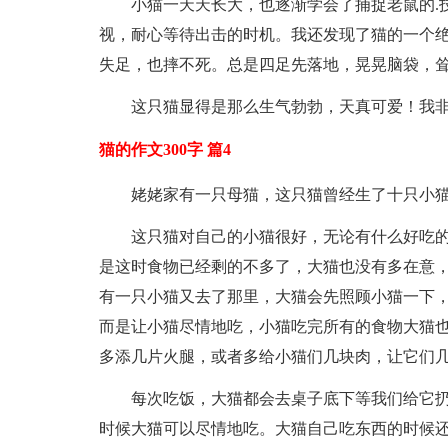
小猫一天天长大，也逐渐学会了捕捉老鼠的.
视，耐心等待出击的时机。我还发现了猫的一个
失足，也摔不死。总是四足先落地，晃晃脑袋，
这只猫显得是那么生气勃勃，天真可爱！我
猫的作文300字 篇4
姥姥家有一只母猫，这只猫曾经生了十只小
这只猫对自己的小猫很好，无论有什么好吃
是这时食物已经剩的不多了，大猫也没有多在意
有一只小猫又去了那里，大猫会先照顾小猫一下，
而是让小猫尽情地吃，小猫吃完所有的食物大猫
多添几片火腿，或者多给小猫们几块肉，让它们
每次吃饭，大猫都会去桌子底下等我们给它
时候大猫可以尽情地吃。大猫自己吃东西的时候