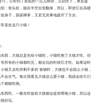
技巧，它听到了老鼠的一点儿响动，立刻伏下，屏息凝
绝招：骨头软，能在半空自觉翻身，所以，即使它在高楼
耸耸身子，舔舔脚掌，又若无其事地跛开了方步。
非常喜欢这只小猫！
猫。
的东西，大猫总是先给小猫吃，小猫吃饱了大猫才吃。但
，等所有的小猫都吃完，都去玩的时候它才吃。如果这时
小猫又去吃所剩不多的`食物时，大猫也不会阻止小猫，
也不会生气。每次我看见大猫这么爱小猫，我就会给它们
几个都能吃饱。
扔东西吃。一般在吃饭前大猫都会提前喂饱小猫，所以这
还很好玩。