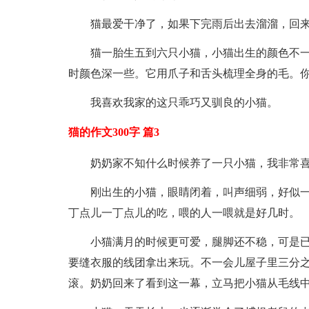
猫最爱干净了，如果下完雨后出去溜溜，回
猫一胎生五到六只小猫，小猫出生的颜色不
时颜色深一些。它用爪子和舌头梳理全身的毛。
我喜欢我家的这只乖巧又驯良的小猫。
猫的作文300字 篇3
奶奶家不知什么时候养了一只小猫，我非常
刚出生的小猫，眼睛闭着，叫声细弱，好似
丁点儿一丁点儿的吃，喂的人一喂就是好几时。
小猫满月的时候更可爱，腿脚还不稳，可是
要缝衣服的线团拿出来玩。不一会儿屋子里三分
滚。奶奶回来了看到这一幕，立马把小猫从毛线