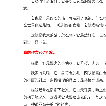
它还有许多爱好，它喜欢在炎热的夏天扒在
意。
它也是一只好吃的猫，每逢到了晚饭、午饭时
全世界数它最懒。一吃到好的食物，它就喵喵地叫
这就是我家的猫，怎么样？它虽然好吃，但
到过一只老鼠。
猫的作文300字 篇2
猫是一种最漂亮的小动物，它乖巧、驯良，
我家有只猫，它一身黄色的毛，四肢是雪白
的小面孔衬上一条帽缨形的尾巴，显得格外漂亮
猫躲经常在阴影下歇凉。它白天睡觉，晚上出
的胡子翘起来，这说明它就要攻击老鼠了。每次
出一种很不高兴的“恨恨”声。