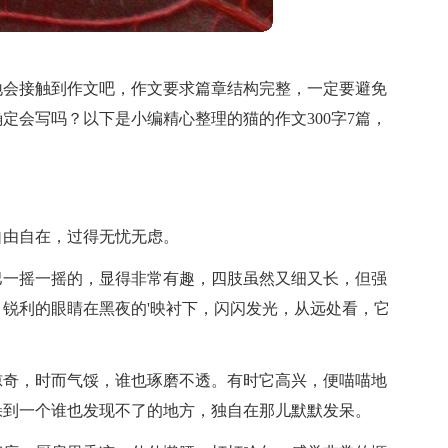
地会接触到作文吧，作文要求篇章结构完整，一定要避免
定会写吗？以下是小编精心整理的猫的作文300字7篇，
自由自在，过得无忧无虑。
巴一摇一摇的，显得非常有趣，四肢虽然又细又长，但强
锐利的眼睛在黑夜的'映衬下，闪闪发光，从远处看，它
惊奇，时而气馁，谁也琢磨不透。有时它高兴，便喵喵地
躲到一个谁也发现不了的地方，独自在那儿默默发呆。