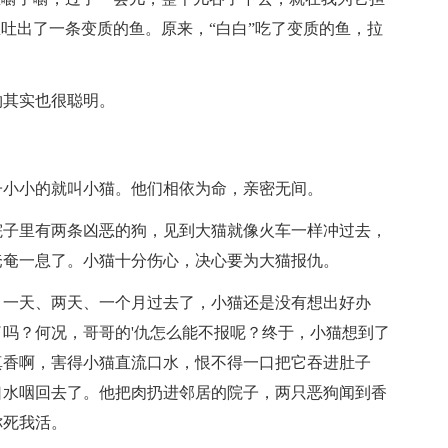
里吐出了一条变质的鱼。原来，“白白”吃了变质的鱼，拉
物其实也很聪明。
子小小的就叫小猫。他们相依为命，亲密无间。
院子里有两条凶恶的狗，见到大猫就像火车一样冲过去，
奄奄一息了。小猫十分伤心，决心要为大猫报仇。
，一天、两天、一个月过去了，小猫还是没有想出好办
吗？何况，哥哥的'仇怎么能不报呢？终于，小猫想到了
真香啊，害得小猫直流口水，恨不得一口把它吞进肚子
口水咽回去了。他把肉扔进邻居的院子，两只恶狗闻到香
你死我活。