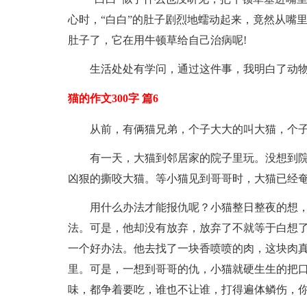
心时，“白白”的肚子剧烈地蠕动起来，竟然从嘴
肚子了，它在用牛顿草给自己治病呢!
生活处处有学问，通过这件事，我明白了动
猫的作文300字 篇6
从前，有俩猫兄弟，个子大大的叫大猫，个
有一天，大猫到邻居家的院子里玩。没想到
凶狠的撕咬大猫。等小猫见到哥哥时，大猫已经
用什么办法才能报仇呢？小猫整日整夜的想
法。可是，他却没有放弃，放弃了不就等于白想了
一个好办法。他去找了一块香喷喷的肉，这块肉
里。可是，一想到哥哥的仇，小猫就硬生生的把
味，都争着要吃，谁也不让谁，打得遍体鳞伤，