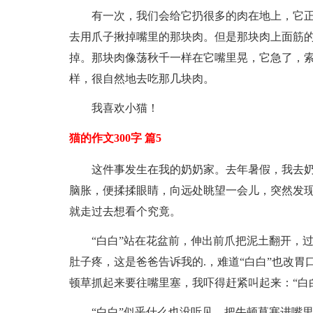
有一次，我们会给它扔很多的肉在地上，它
去用爪子揪掉嘴里的那块肉。但是那块肉上面筋
掉。那块肉像荡秋千一样在它嘴里晃，它急了，
样，很自然地去吃那几块肉。
我喜欢小猫！
猫的作文300字 篇5
这件事发生在我的奶奶家。去年暑假，我去
脑胀，便揉揉眼睛，向远处眺望一会儿，突然发现
就走过去想看个究竟。
“白白”站在花盆前，伸出前爪把泥土翻开，
肚子疼，这是爸爸告诉我的.，难道“白白”也改胃
顿草抓起来要往嘴里塞，我吓得赶紧叫起来：“白
“白白”似乎什么也没听见，把牛顿草塞进嘴