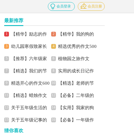
会员登录
会员注册
最新推荐
【精华】励志的作
【精华】我的狗的
幼儿园寒假致家长
精选优秀的作文500
文锦集8篇
作文8篇
【推荐】六年级家
植物园之旅作文
的一封信
字3篇
【精选】我们的节
实用的成长日记作
乡的风俗作文集锦六篇
精选开心的作文600
【精选】老师的节
日的作文四篇
文3篇
【精选】蜡烛作文
【必备】二年级的
字4篇
日作文三篇
关于五年级生活的
【实用】我家的狗
600字四篇
收获作文三篇
关于五年级记事的
【必备】一年级作
作文汇总九篇
的作文4篇
猜你喜欢
作文300字集锦八篇
文集合9篇