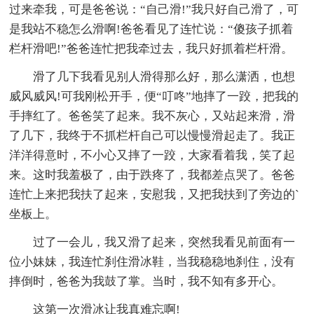
过来牵我，可是爸爸说：“自己滑!”我只好自己滑了，可
是我站不稳怎么滑啊!爸爸看见了连忙说：“傻孩子抓着
栏杆滑吧!”爸爸连忙把我牵过去，我只好抓着栏杆滑。
滑了几下我看见别人滑得那么好，那么潇洒，也想
威风威风!可我刚松开手，便“叮咚”地摔了一跤，把我的
手摔红了。爸爸笑了起来。我不灰心，又站起来滑，滑
了几下，我终于不抓栏杆自己可以慢慢滑起走了。我正
洋洋得意时，不小心又摔了一跤，大家看着我，笑了起
来。这时我羞极了，由于跌疼了，我都差点哭了。爸爸
连忙上来把我扶了起来，安慰我，又把我扶到了旁边的`
坐板上。
过了一会儿，我又滑了起来，突然我看见前面有一
位小妹妹，我连忙刹住滑冰鞋，当我稳稳地刹住，没有
摔倒时，爸爸为我鼓了掌。当时，我不知有多开心。
这第一次滑冰让我真难忘啊!