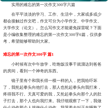
实用的难忘的第一次作文300字六篇
在平平淡淡的学习、工作、生活中，大家或多或少
都会接触过作文吧，作文可分为小学作文、中学作文、
大学作文（论文）。怎么写作文才能避免踩雷呢？下面
是小编收集整理的难忘的第一次作文300字6篇，仅供参
考，希望能够帮助到大家。
难忘的第一次作文300字 篇1
小时候有次中午放学，吃饱饭没事干就溜达到爸爸
的房间，看到一个神奇的东西。
镜子里有个和我长得一模一样的人，把我给吓坏
了，我抡起拳头向他打去，那人也抡起拳头向我打来，
疼得我不行。天真可爱的我，又抡起拳头向那个人的肚
子打去，那个人也向我打来。我仔细观察了一下，我做
什么动作那个人就做什么动作，我哭着去叫正在睡熟了