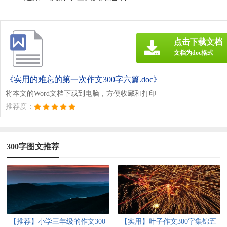
点击下载文档
文档为doc格式
《实用的难忘的第一次作文300字六篇.doc》
将本文的Word文档下载到电脑，方便收藏和打印
推荐度：
300字图文推荐
【推荐】小学三年级的作文300
【实用】叶子作文300字集锦五