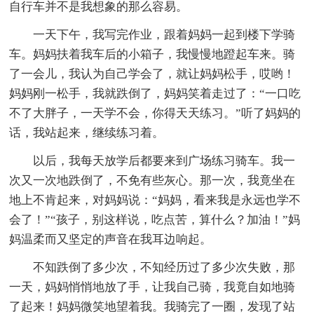
自行车并不是我想象的那么容易。
一天下午，我写完作业，跟着妈妈一起到楼下学骑
车。妈妈扶着我车后的小箱子，我慢慢地蹬起车来。骑
了一会儿，我认为自己学会了，就让妈妈松手，哎哟！
妈妈刚一松手，我就跌倒了，妈妈笑着走过了：“一口吃
不了大胖子，一天学不会，你得天天练习。”听了妈妈的
话，我站起来，继续练习着。
以后，我每天放学后都要来到广场练习骑车。我一
次又一次地跌倒了，不免有些灰心。那一次，我竟坐在
地上不肯起来，对妈妈说：“妈妈，看来我是永远也学不
会了！”“孩子，别这样说，吃点苦，算什么？加油！”妈
妈温柔而又坚定的声音在我耳边响起。
不知跌倒了多少次，不知经历过了多少次失败，那
一天，妈妈悄悄地放了手，让我自己骑，我竟自如地骑
了起来！妈妈微笑地望着我。我骑完了一圈，发现了站