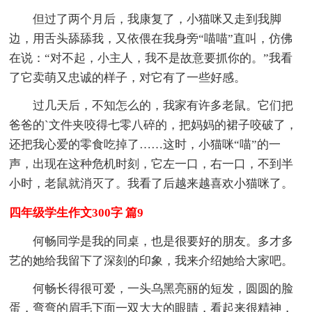
但过了两个月后，我康复了，小猫咪又走到我脚
边，用舌头舔舔我，又依偎在我身旁“喵喵”直叫，仿佛
在说：“对不起，小主人，我不是故意要抓你的。”我看
了它卖萌又忠诚的样子，对它有了一些好感。
过几天后，不知怎么的，我家有许多老鼠。它们把
爸爸的`文件夹咬得七零八碎的，把妈妈的裙子咬破了，
还把我心爱的零食吃掉了……这时，小猫咪“喵”的一
声，出现在这种危机时刻，它左一口，右一口，不到半
小时，老鼠就消灭了。我看了后越来越喜欢小猫咪了。
四年级学生作文300字 篇9
何畅同学是我的同桌，也是很要好的朋友。多才多
艺的她给我留下了深刻的印象，我来介绍她给大家吧。
何畅长得很可爱，一头乌黑亮丽的短发，圆圆的脸
蛋，弯弯的眉毛下面一双大大的眼睛，看起来很精神，