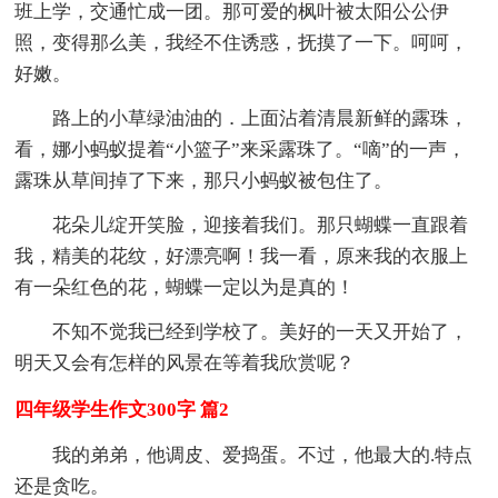
班上学，交通忙成一团。那可爱的枫叶被太阳公公伊
照，变得那么美，我经不住诱惑，抚摸了一下。呵呵，
好嫩。
路上的小草绿油油的．上面沾着清晨新鲜的露珠，
看，娜小蚂蚁提着“小篮子”来采露珠了。“嘀”的一声，
露珠从草间掉了下来，那只小蚂蚁被包住了。
花朵儿绽开笑脸，迎接着我们。那只蝴蝶一直跟着
我，精美的花纹，好漂亮啊！我一看，原来我的衣服上
有一朵红色的花，蝴蝶一定以为是真的！
不知不觉我已经到学校了。美好的一天又开始了，
明天又会有怎样的风景在等着我欣赏呢？
四年级学生作文300字 篇2
我的弟弟，他调皮、爱捣蛋。不过，他最大的.特点
还是贪吃。