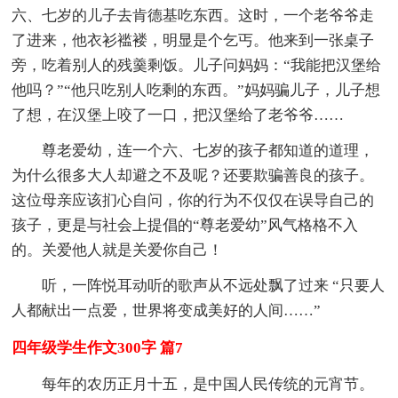
六、七岁的儿子去肯德基吃东西。这时，一个老爷爷走
了进来，他衣衫褴褛，明显是个乞丐。他来到一张桌子
旁，吃着别人的残羹剩饭。儿子问妈妈：“我能把汉堡给
他吗？”“他只吃别人吃剩的东西。”妈妈骗儿子，儿子想
了想，在汉堡上咬了一口，把汉堡给了老爷爷……
尊老爱幼，连一个六、七岁的孩子都知道的道理，
为什么很多大人却避之不及呢？还要欺骗善良的孩子。
这位母亲应该扪心自问，你的行为不仅仅在误导自己的
孩子，更是与社会上提倡的“尊老爱幼”风气格格不入
的。关爱他人就是关爱你自己！
听，一阵悦耳动听的歌声从不远处飘了过来 “只要人
人都献出一点爱，世界将变成美好的人间……”
四年级学生作文300字 篇7
每年的农历正月十五，是中国人民传统的元宵节。