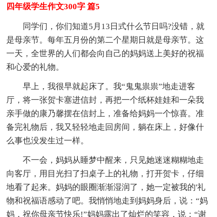
四年级学生作文300字 篇5
同学们，你们知道5月13日式什么节日吗?没错，就
是母亲节。每年五月份的第二个星期日就是母亲节。这
一天，全世界的人们都会向自己的妈妈送上美好的祝福
和心爱的礼物。
早上，我很早就起床了。我“鬼鬼祟祟”地走进客
厅，将一张贺卡塞进信封，再把一个纸杯娃娃和一朵我
亲手做的康乃馨摆在信封上，准备给妈妈一个惊喜。准
备完礼物后，我又轻轻地走回房间，躺在床上，好像什
么事也没发生过一样。
不一会，妈妈从睡梦中醒来，只见她迷迷糊糊地走
向客厅，用目光扫了扫桌子上的礼物，打开贺卡，仔细
地看了起来。妈妈的眼圈渐渐湿润了，她一定被我的'礼
物和祝福语感动了吧。我悄悄地走到妈妈身后，说：“妈
妈，祝你母亲节快乐!”妈妈露出了灿烂的笑容，说：“谢