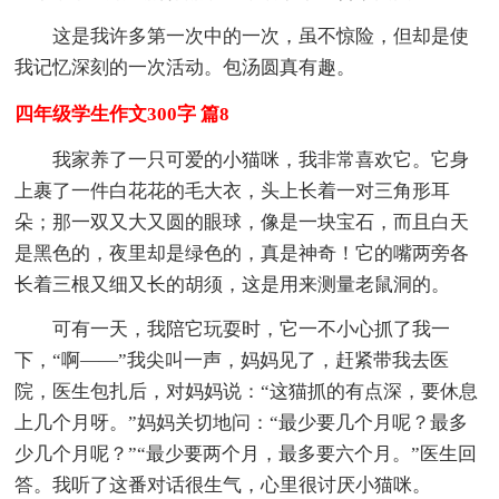
这是我许多第一次中的一次，虽不惊险，但却是使
我记忆深刻的一次活动。包汤圆真有趣。
四年级学生作文300字 篇8
我家养了一只可爱的小猫咪，我非常喜欢它。它身
上裹了一件白花花的毛大衣，头上长着一对三角形耳
朵；那一双又大又圆的眼球，像是一块宝石，而且白天
是黑色的，夜里却是绿色的，真是神奇！它的嘴两旁各
长着三根又细又长的胡须，这是用来测量老鼠洞的。
可有一天，我陪它玩耍时，它一不小心抓了我一
下，“啊——”我尖叫一声，妈妈见了，赶紧带我去医
院，医生包扎后，对妈妈说：“这猫抓的有点深，要休息
上几个月呀。”妈妈关切地问：“最少要几个月呢？最多
少几个月呢？”“最少要两个月，最多要六个月。”医生回
答。我听了这番对话很生气，心里很讨厌小猫咪。