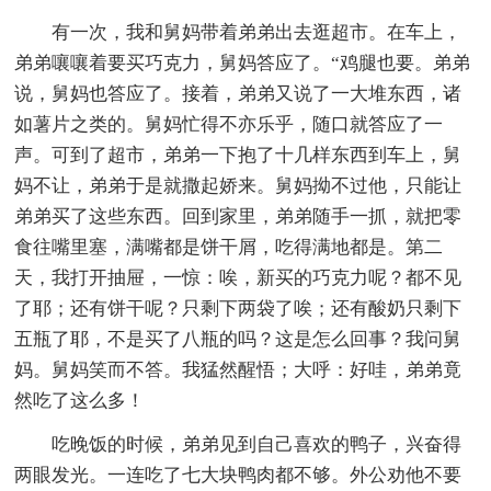
有一次，我和舅妈带着弟弟出去逛超市。在车上，
弟弟嚷嚷着要买巧克力，舅妈答应了。“鸡腿也要。弟弟
说，舅妈也答应了。接着，弟弟又说了一大堆东西，诸
如薯片之类的。舅妈忙得不亦乐乎，随口就答应了一
声。可到了超市，弟弟一下抱了十几样东西到车上，舅
妈不让，弟弟于是就撒起娇来。舅妈拗不过他，只能让
弟弟买了这些东西。回到家里，弟弟随手一抓，就把零
食往嘴里塞，满嘴都是饼干屑，吃得满地都是。第二
天，我打开抽屉，一惊：唉，新买的巧克力呢？都不见
了耶；还有饼干呢？只剩下两袋了唉；还有酸奶只剩下
五瓶了耶，不是买了八瓶的吗？这是怎么回事？我问舅
妈。舅妈笑而不答。我猛然醒悟；大呼：好哇，弟弟竟
然吃了这么多！
吃晚饭的时候，弟弟见到自己喜欢的鸭子，兴奋得
两眼发光。一连吃了七大块鸭肉都不够。外公劝他不要