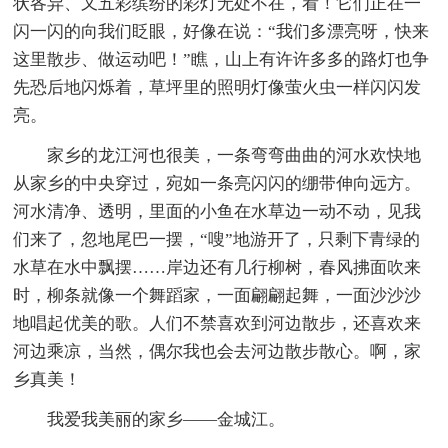
状各异、又五彩缤纷的彩灯无处不在，看！它们正在一
闪一闪的向我们眨眼，好像在说：“我们多漂亮呀，快来
这里散步、做运动吧！”瞧，山上有许许多多的路灯也争
先恐后地闪烁着，草坪里的照明灯像萤火虫一样闪闪发
亮。
家乡的龙江河也很美，一条弯弯曲曲的河水欢快地
从家乡的中央穿过，宛如一条亮闪闪的绷带伸向远方。
河水清净、透明，里面的小鱼在水草边一动不动，见我
们来了，忽地尾巴一摆，“嗖”地游开了，只剩下青绿的
水草在水中飘摆……岸边还有几行柳树，春风拂面吹来
时，柳条就像一个舞蹈家，一面翩翩起舞，一面沙沙沙
地唱起优美的歌。人们不禁喜欢到河边散步，还喜欢来
河边乘凉，当然，偶尔我也会去河边散步散心。啊，家
乡真美！
我爱我美丽的家乡——金城江。