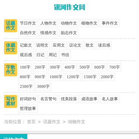
话题
节日作文
人物作文
动物作文
植物作文
事件作文
作文
自然作文
情感作文
励志作文
体裁
记叙文
说明文
应用文
议论文
散文
读后感
作文
观后感
日记
周记
书信
字数
100字
200字
300字
400字
500字
600字
700字
作文
800字
900字
1000字
1200字
1500字
2000字
2500字
3000字
写作
好词好句
名言警句
优美段落
成语故事
名人故事
素材
哲理故事
>
>
当前位置：
首页
话题作文
动物作文