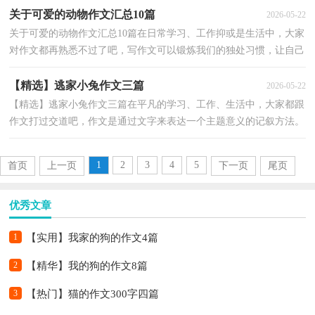
关于可爱的动物作文汇总10篇
2026-05-22
关于可爱的动物作文汇总10篇在日常学习、工作抑或是生活中，大家
对作文都再熟悉不过了吧，写作文可以锻炼我们的独处习惯，让自己
的心静下来，思考自己未来的方向。写起作文来就毫无...
【精选】逃家小兔作文三篇
2026-05-22
【精选】逃家小兔作文三篇在平凡的学习、工作、生活中，大家都跟
作文打过交道吧，作文是通过文字来表达一个主题意义的记叙方法。
你知道作文怎样写才规范吗？以下是小编帮大家整理...
1
2
3
4
5
首页
上一页
下一页
尾页
优秀文章
1
【实用】我家的狗的作文4篇
2
【精华】我的狗的作文8篇
3
【热门】猫的作文300字四篇